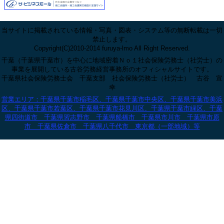
当サイトに掲載されている情報・写真・図表・システム等の無断転載は一切
禁止します。
Copyright(C)2010-2014 furuya-lmo All Right Reserved.
千葉（千葉県千葉市）を中心に地域密着Ｎｏ１社会保険労務士（社労士）の
事業を展開している古谷労務経営事務所のオフィシャルサイトです。
千葉県社会保険労務士会 千葉支部 社会保険労務士（社労士） 古谷 宣
幸
営業エリア：千葉県千葉市稲毛区、千葉県千葉市中央区、千葉県千葉市美浜
区、千葉県千葉市若葉区、千葉県千葉市花見川区、千葉県千葉市緑区、千葉
県四街道市 千葉県習志野市 千葉県船橋市 千葉県市川市 千葉県市原
市 千葉県佐倉市 千葉県八千代市 東京都（一部地域）
等