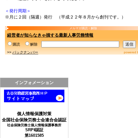
＜発行周期＞
※月に２回（隔週）発行 （平成２２年８月から創刊です。）
メルマガ購読・解除
経営者が知らなきゃ損する最新人事労務情報
購読
解除
>>
バックナンバー
powered 
インフォメーション
個人情報保護対策
全国社会保険労務士会連合会認証
社会保険労務士個人情報保護事務所
SRPⅡ認証
第1601585