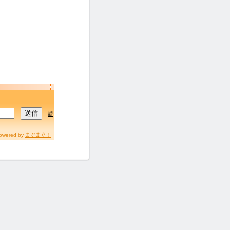
読
owered by
まぐまぐ！