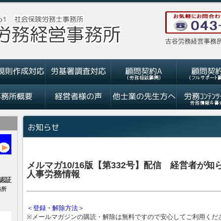
古谷労務経営事務所
メルマガ10/16版【第332号】配信 経営者が
人事労務情報
認証
務所
＜登録・解除方法＞
※メールマガジンの購読・解除は無料ですので安心してご利用くだ