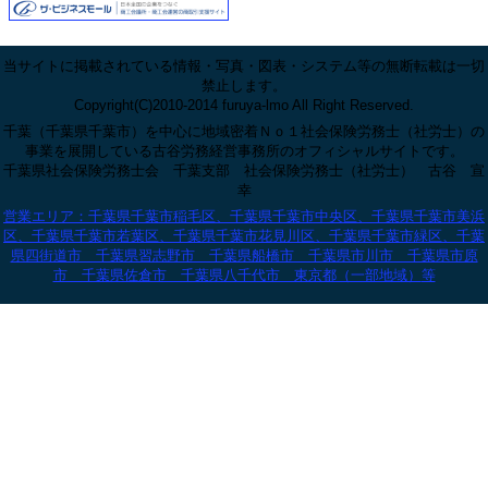
当サイトに掲載されている情報・写真・図表・システム等の無断転載は一切
禁止します。
Copyright(C)2010-2014 furuya-lmo All Right Reserved.
千葉（千葉県千葉市）を中心に地域密着Ｎｏ１社会保険労務士（社労士）の
事業を展開している古谷労務経営事務所のオフィシャルサイトです。
千葉県社会保険労務士会 千葉支部 社会保険労務士（社労士） 古谷 宣
幸
営業エリア：千葉県千葉市稲毛区、千葉県千葉市中央区、千葉県千葉市美浜
区、千葉県千葉市若葉区、千葉県千葉市花見川区、千葉県千葉市緑区、千葉
県四街道市 千葉県習志野市 千葉県船橋市 千葉県市川市 千葉県市原
市 千葉県佐倉市 千葉県八千代市 東京都（一部地域）
等