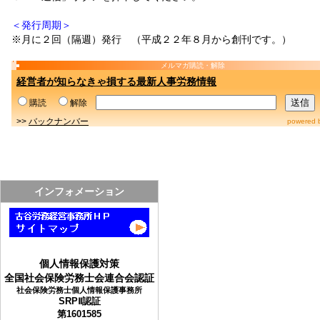
＜発行周期＞
※月に２回（隔週）発行 （平成２２年８月から創刊です。）
メルマガ購読・解除
経営者が知らなきゃ損する最新人事労務情報
購読
解除
>>
バックナンバー
powered 
インフォメーション
個人情報保護対策
全国社会保険労務士会連合会認証
社会保険労務士個人情報保護事務所
SRPⅡ認証
第1601585