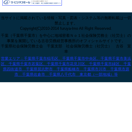
当サイトに掲載されている情報・写真・図表・システム等の無断転載は一切
禁止します。
Copyright(C)2010-2014 furuya-lmo All Right Reserved.
千葉（千葉県千葉市）を中心に地域密着Ｎｏ１社会保険労務士（社労士）の
事業を展開している古谷労務経営事務所のオフィシャルサイトです。
千葉県社会保険労務士会 千葉支部 社会保険労務士（社労士） 古谷 宣
幸
営業エリア：千葉県千葉市稲毛区、千葉県千葉市中央区、千葉県千葉市美浜
区、千葉県千葉市若葉区、千葉県千葉市花見川区、千葉県千葉市緑区、千葉
県四街道市 千葉県習志野市 千葉県船橋市 千葉県市川市 千葉県市原
市 千葉県佐倉市 千葉県八千代市 東京都（一部地域）
等