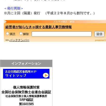
＜発行周期＞
※月に２回（隔週）発行 （平成２２年８月から創刊です。）
メルマガ購読・解除
経営者が知らなきゃ損する最新人事労務情報
購読
解除
>>
バックナンバー
powered 
インフォメーション
個人情報保護対策
全国社会保険労務士会連合会認証
社会保険労務士個人情報保護事務所
SRPⅡ認証
第1601585